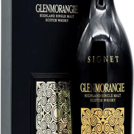
Сначала дешёвые
Все категории
Glenmorangie
Производители: Glenmorangie
Glenmorangie Signet
Категория:
Виски
Производитель:
Glenmorangie
Объём, л:
0,7
18 500 ₽